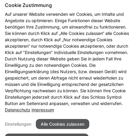
Cookie Zustimmung
Sicherheitsabfrage*
Auf unserer Website verwenden wir Cookies, um Inhalte und
Angebote zu optimieren. Einige Funktionen dieser Website
benötigen Ihre Zustimmung, um einwandfrei zu funktionieren.
Sicherheitscode erneuern
Sie können durch Klick auf „Alle Cookies zulassen“ alle Cookies
akzeptieren, durch Klick auf „Nur notwendige Cookies
akzeptieren“ nur notwendige Cookies akzeptieren, oder durch
Klick auf "Einstellungen" individuelle Einstellungen vornehmen.
Ich habe die
Datenschutzhinweise
zur
Durch Nutzung dieser Website geben Sie in jedem Fall Ihre
Kenntnis genommen.
Einwilligung zu den notwendigen Cookies. Die
Einwilligungserklärung (des Nutzers, bzw. dessen Gerät) wird
gespeichert, um deren Abfrage nicht erneut wiederholen zu
müssen und die Einwilligung entsprechend der gesetzlichen
Verpflichtung nachweisen zu können. Sie können Ihre Cookie
Einstellungen jederzeit durch Klick auf das Schloss Symbol
Button am Seitenrand anpassen, verwalten und widerrufen.
Datenschutz
Impressum
Seitenübersicht
Kontakt
Impressum
Datenschutz
Einstellungen
Alle Cookies zulassen
Desktop Version der Webseite anzeigen