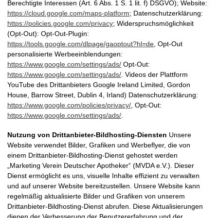
Berechtigte Interessen (Art. 6 Abs. 1 S. 1 lit. f) DSGVO); Website:
https://cloud.google.com/maps-platform
; Datenschutzerklärung:
https://policies.google.com/privacy
; Widerspruchsmöglichkeit
(Opt-Out): Opt-Out-Plugin:
https://tools.google.com/dlpage/gaoptout?hl=de
, Opt-Out
personalisierte Werbeeinblendungen:
https://www.google.com/settings/ads/
Opt-Out:
https://www.google.com/settings/ads/
. Videos der Plattform
YouTube des Drittanbieters Google Ireland Limited, Gordon
House, Barrow Street, Dublin 4, Irland) Datenschutzerklärung:
https://www.google.com/policies/privacy/
, Opt-Out:
https://www.google.com/settings/ads/
.
Nutzung von Drittanbieter-Bildhosting-Diensten
Unsere
Website verwendet Bilder, Grafiken und Werbeflyer, die von
einem Drittanbieter-Bildhosting-Dienst gehostet werden
„Marketing Verein Deutscher Apotheker“ (MVDA e.V.). Dieser
Dienst ermöglicht es uns, visuelle Inhalte effizient zu verwalten
und auf unserer Website bereitzustellen. Unsere Website kann
regelmäßig aktualisierte Bilder und Grafiken von unserem
Drittanbieter-Bildhosting-Dienst abrufen. Diese Aktualisierungen
dienen der Verbesserung der Benutzererfahrung und der