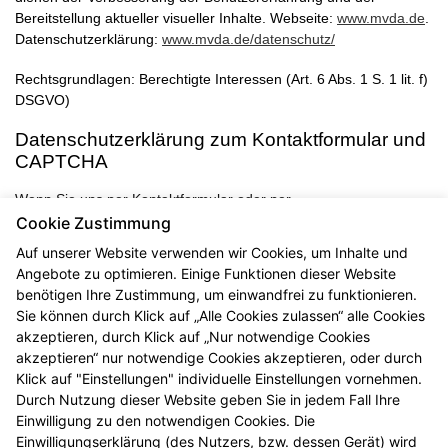
Bereitstellung aktueller visueller Inhalte. Webseite:
www.mvda.de
.
Datenschutzerklärung:
www.mvda.de/datenschutz/
Rechtsgrundlagen: Berechtigte Interessen (Art. 6 Abs. 1 S. 1 lit. f)
DSGVO)
Datenschutzerklärung zum Kontaktformular und
CAPTCHA
Wenn Sie uns per Kontaktformular oder per
Vorbestellungsformular Anfragen zukommen lassen, werden Ihre
Cookie Zustimmung
Angaben aus dem Formular inklusive der von Ihnen dort
Auf unserer Website verwenden wir Cookies, um Inhalte und
angegebenen Kontaktdaten zwecks Bearbeitung der
Angebote zu optimieren. Einige Funktionen dieser Website
Anfragen/Vorbestellung für den Fall von Anschlussfragen bei uns
benötigen Ihre Zustimmung, um einwandfrei zu funktionieren.
gespeichert. Diese Daten geben wir nicht ohne Ihre Einwilligung
Sie können durch Klick auf „Alle Cookies zulassen“ alle Cookies
weiter.
akzeptieren, durch Klick auf „Nur notwendige Cookies
akzeptieren“ nur notwendige Cookies akzeptieren, oder durch
Einsatz von Buchstaben-CAPTCHA „captcha-image“
Klick auf "Einstellungen" individuelle Einstellungen vornehmen.
Zum Schutz Ihrer Anfragen/Vorbestellungen über das
Durch Nutzung dieser Website geben Sie in jedem Fall Ihre
Internetformular verwenden wir den Dienst Buchstaben-
Einwilligung zu den notwendigen Cookies. Die
CAPTCHA des Unternehmens BCF GmbH (
https://www.b-cf.de/
).
Einwilligungserklärung (des Nutzers, bzw. dessen Gerät) wird